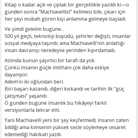
Kitap o kadar açık ve çıplak bir gerçeklikle yazıldı ki—o
günden sonra “Machiavellist” kelimesi bile, çıkarı için
her şeyi mübah gören kişi anlamına gelmeye başladı.
Ve şimdi gelelim bugüne…
500 yıl geçti, teknoloji büyüdü, şehirler değişti, insanlar
sosyal medyaya taşındı; ama Machiavelli’nin anlattığı
insan davranışı neredeyse yerinden kıpırdamadı.
Aslında bunun şaşırtıcı bir tarafı da yok.
Çünkü insanın güçle imtihanı çok daha eskiye
dayanıyor.
Adem’in iki oğlundan beri.
Biri başarı kazandı, diğeri kıskandı ve tarihin ilk “güç
çatışması” yaşandı.
O günden bugüne insanlık bu hikâyeyi farklı
versiyonlarla tekrar etti.
Yani Machiavelli yeni bir şey keşfetmedi; insanın zaten
bildiği ama kimsenin yüksek sesle söylemeye cesaret
edemediği hakikati yazdı.