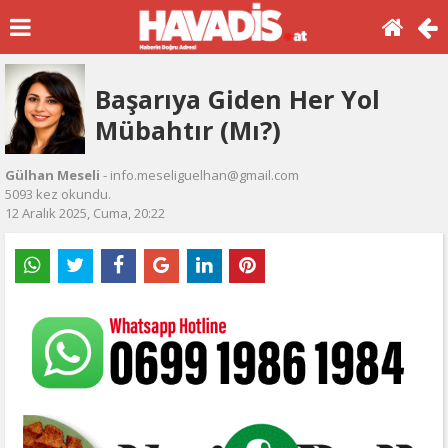
Başarıya Giden Her Yol
Mübahtır (Mı?)
Gülhan Meseli
- info.meseliguelhan@gmail.com
5093 kez okundu.
12 Aralık 2025, Cuma, 20:22