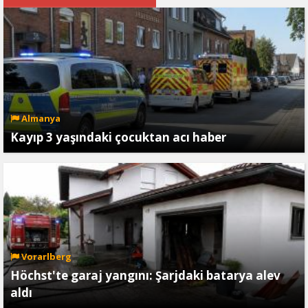
Almanya
Kayıp 3 yaşındaki çocuktan acı haber
Vorarlberg
Höchst'te garaj yangını: Şarjdaki batarya alev
aldı