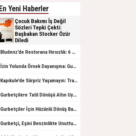
En Yeni Haberler
Çocuk Bakımı İş Değil
Sözleri Tepki Çekti:
Başbakan Stocker Özür
Diledi
Avusturya Başbakanı Christian
Bludenz’de Restorana Hırsızlık: 6 Genç Yakalandı
Stocker’in “Çocuk bakımını iş olarak
görmezdim” sözleri büyük tepki
topladı. Koalisyon ortaklarının da
İzin Yolunda Örnek Dayanışma: Gurbetçinin Yardımına 3 Türk Genci Koştu
eleştirdiği Stocker, açıklamasının
yanlış olduğunu kabul ederek
kendisini incinmiş veya değersiz
Kapıkule’de Sürpriz Yaşamayın: Trafik ve Geçiş Borcunuzu Kontrol Edin
hissedenlerden özür diledi.
Gurbetçilere Tatil Dönüşü Altın Uyarısı: Gümrükte Sürpriz Yaşamayın
Gurbetçiler İçin Hüzünlü Dönüş Başladı
Gurbetçi, Eşini Benzinlikte Unuttu: 6 Saat Sonra Yeniden Buluştular