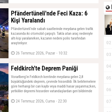
Pfändertüneli'nde Feci Kaza: 6
Kişi Yaralandı
Pfändertüneli'nde sabah saatlerinde meydana gelen trafik
kazasında iki otomobil çarpıştı. Takla atan araç nedeniyle
altı kişi yaralanırken, kazanın nedeni polis tarafından
02
araştırılıyor.
26 Temmuz 2026, Pazar - 10:32
03
04
Feldkirch'te Deprem Paniği
Vorarlberg'in Feldkirch kentinde meydana gelen 2,8
05
büyüklüğündeki deprem, çevrede hissedildi. İlk belirlemelere
göre herhangi bir can kaybı veya maddi hasar yaşanmazken,
06
yetkililer depremi hisseden vatandaşlardan geri bildirimde
bulunmalarını istedi.
24 Temmuz 2026, Cuma - 22:30
07