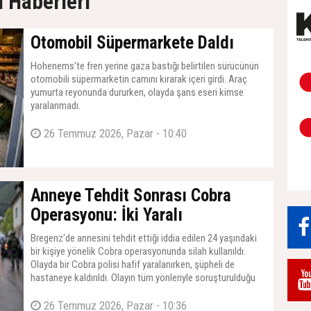
 Haberleri
Otomobil Süpermarkete Daldı
Hohenems'te fren yerine gaza bastığı belirtilen sürücünün
otomobili süpermarketin camını kırarak içeri girdi. Araç
yumurta reyonunda dururken, olayda şans eseri kimse
yaralanmadı.
26 Temmuz 2026, Pazar - 10:40
Anneye Tehdit Sonrası Cobra
Operasyonu: İki Yaralı
Bregenz'de annesini tehdit ettiği iddia edilen 24 yaşındaki
bir kişiye yönelik Cobra operasyonunda silah kullanıldı.
Olayda bir Cobra polisi hafif yaralanırken, şüpheli de
hastaneye kaldırıldı. Olayın tüm yönleriyle soruşturulduğu
bildirildi.
26 Temmuz 2026, Pazar - 10:36