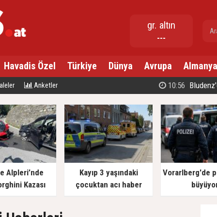
gr. altın
---
Havadis Özel
Türkiye
Dünya
Avrupa
Almany
10:56
Bludenz'
leler
Anketler
re Alpleri’nde
Kayıp 3 yaşındaki
Vorarlberg'de po
rghini Kazası
çocuktan acı haber
büyüyo