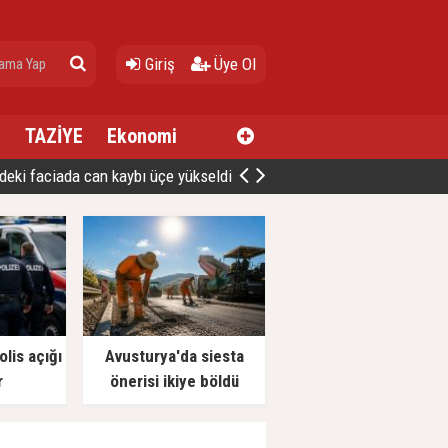
Giriş
Üye Ol
a
TAZİYE
Ekonomi
deki faciada can kaybı üçe yükseldi
lis açığı
Avusturya'da siesta
r
önerisi ikiye böldü