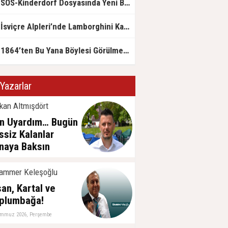
SOS-Kinderdorf Dosyasında Yeni Boyut: Innsbruck Savcılığı Devrede
İsviçre Alpleri’nde Lamborghini Kazası
1864’ten Bu Yana Böylesi Görülmedi: Bodensee Tarihi Dipte
Yazarlar
kan Altmışdört
n Uyardım… Bugün
ssiz Kalanlar
naya Baksın
ğustos 2026, Cuma
ammer Keleşoğlu
san, Kartal ve
plumbağa!
emmuz 2026, Perşembe