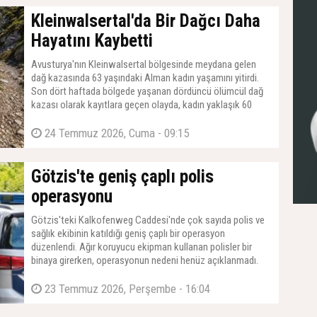
Kleinwalsertal'da Bir Dağcı Daha
Hayatını Kaybetti
Avusturya'nın Kleinwalsertal bölgesinde meydana gelen
dağ kazasında 63 yaşındaki Alman kadın yaşamını yitirdi.
Son dört haftada bölgede yaşanan dördüncü ölümcül dağ
kazası olarak kayıtlara geçen olayda, kadın yaklaşık 60
metrelik taşlık eğimden düştü.
24 Temmuz 2026, Cuma - 09:15
Götzis'te geniş çaplı polis
operasyonu
Götzis'teki Kalkofenweg Caddesi'nde çok sayıda polis ve
sağlık ekibinin katıldığı geniş çaplı bir operasyon
düzenlendi. Ağır koruyucu ekipman kullanan polisler bir
binaya girerken, operasyonun nedeni henüz açıklanmadı.
23 Temmuz 2026, Perşembe - 16:04