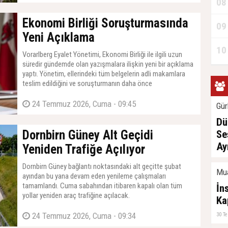
08
Ekonomi Birliği Soruşturmasında
09
Yeni Açıklama
10
Vorarlberg Eyalet Yönetimi, Ekonomi Birliği ile ilgili uzun
süredir gündemde olan yazışmalara ilişkin yeni bir açıklama
yaptı. Yönetim, ellerindeki tüm belgelerin adli makamlara
teslim edildiğini ve soruşturmanın daha önce
sonuçlandırıldığını bildirdi.
24 Temmuz 2026, Cuma - 09:45
Gür
Dü
Dornbirn Güney Alt Geçidi
Se
Ay
Yeniden Trafiğe Açılıyor
07 A
Dornbirn Güney bağlantı noktasındaki alt geçitte şubat
Mu
ayından bu yana devam eden yenileme çalışmaları
tamamlandı. Cuma sabahından itibaren kapalı olan tüm
İn
yollar yeniden araç trafiğine açılacak.
Ka
24 Temmuz 2026, Cuma - 09:34
30 T