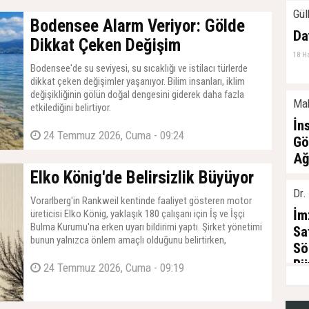
Gül
Bodensee Alarm Veriyor: Gölde
Da
Dikkat Çeken Değişim
18 H
Bodensee'de su seviyesi, su sıcaklığı ve istilacı türlerde
dikkat çeken değişimler yaşanıyor. Bilim insanları, iklim
değişikliğinin gölün doğal dengesini giderek daha fazla
Mak
etkilediğini belirtiyor.
İn
24 Temmuz 2026, Cuma - 09:24
Gö
Ağ
Elko König'de Belirsizlik Büyüyor
22 M
Dr.
Vorarlberg'in Rankweil kentinde faaliyet gösteren motor
İm
üreticisi Elko König, yaklaşık 180 çalışanı için İş ve İşçi
Bulma Kurumu'na erken uyarı bildirimi yaptı. Şirket yönetimi
Sa
bunun yalnızca önlem amaçlı olduğunu belirtirken,
Sö
çalışanların geleceğine ilişkin belirsizlik sürüyor.
Bü
24 Temmuz 2026, Cuma - 09:19
10 Ş