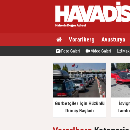
Vorarlberg
Avusturya
Foto Galeri
Video Galeri
Maka
Gurbetçiler İçin Hüzünlü
İsviç
Dönüş Başladı
Lambo