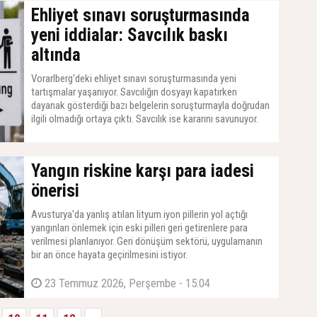
Ehliyet sınavı soruşturmasında
yeni iddialar: Savcılık baskı
altında
Vorarlberg'deki ehliyet sınavı soruşturmasında yeni
tartışmalar yaşanıyor. Savcılığın dosyayı kapatırken
dayanak gösterdiği bazı belgelerin soruşturmayla doğrudan
ilgili olmadığı ortaya çıktı. Savcılık ise kararını savunuyor.
23 Temmuz 2026, Perşembe - 15:07
Yangın riskine karşı para iadesi
önerisi
Avusturya'da yanlış atılan lityum iyon pillerin yol açtığı
yangınları önlemek için eski pilleri geri getirenlere para
verilmesi planlanıyor. Geri dönüşüm sektörü, uygulamanın
bir an önce hayata geçirilmesini istiyor.
23 Temmuz 2026, Perşembe - 15:04