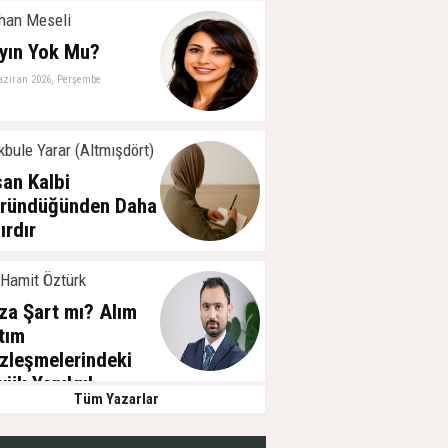
han Meseli
yın Yok Mu?
aziran 2026, Perşembe
bule Yarar (Altmışdört)
san Kalbi
ründüğünden Daha
ırdır
ayıs 2026, Cuma
 Hamit Öztürk
za Şart mı? Alım
tım
zleşmelerindeki
yük Yanılgı!
Tüm Yazarlar
ubat 2025, Pazartesi