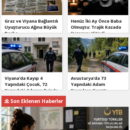
Graz ve Viyana Bağlantılı
Henüz İki Ay Önce Baba
Uyuşturucu Ağına Büyük
Olmuştu: Trajik Kazada
Darbe
Yaşamını Yitirdi
Viyana’da Kayıp 4
Avusturya’da 73
Yaşındaki Çocuk, 72
Yaşındaki Adam
Yaşındaki Adamın Evinde
Kayıplara Karıştı
Bulundu
Son Eklenen Haberler