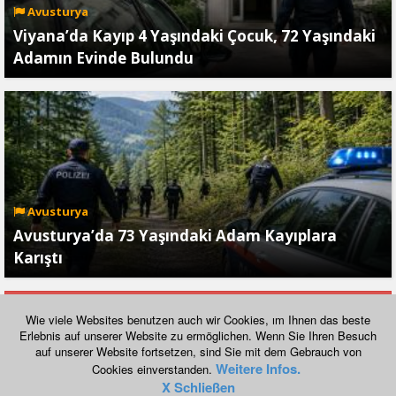
Avusturya
Viyana’da Kayıp 4 Yaşındaki Çocuk, 72 Yaşındaki
Adamın Evinde Bulundu
Avusturya
Avusturya’da 73 Yaşındaki Adam Kayıplara
Karıştı
daha fazla göster
Wie viele Websites benutzen auch wir Cookies, ım Ihnen das beste
Erlebnis auf unserer Website zu ermöglichen. Wenn Sie Ihren Besuch
auf unserer Website fortsetzen, sind Sie mit dem Gebrauch von
Normal Görünümüne Geç
Weitere Infos.
Cookies einverstanden.
Copyright © 2026, havadis.at
X Schließen