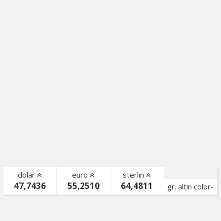
dolar
euro
sterlin
47,7436
55,2510
64,4811
gr. altın color-
bist color-