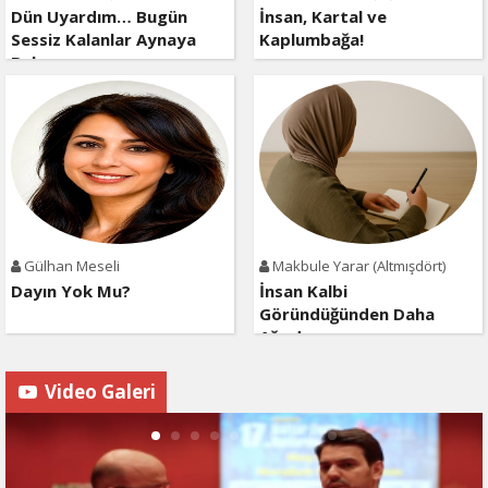
Dün Uyardım… Bugün
İnsan, Kartal ve
Sessiz Kalanlar Aynaya
Kaplumbağa!
Baksın
Gülhan Meseli
Makbule Yarar (Altmışdört)
Dayın Yok Mu?
İnsan Kalbi
Göründüğünden Daha
Ağırdır
Video Galeri