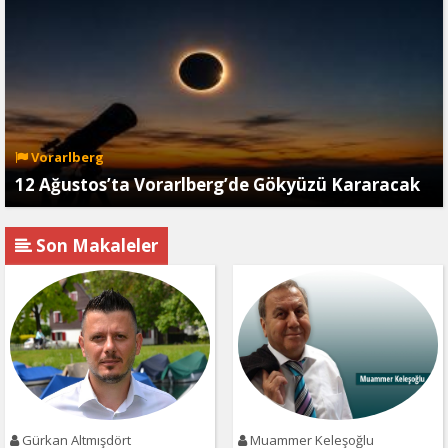
Vorarlberg
12 Ağustos’ta Vorarlberg’de Gökyüzü Kararacak
Son Makaleler
Gürkan Altmışdört
Muammer Keleşoğlu