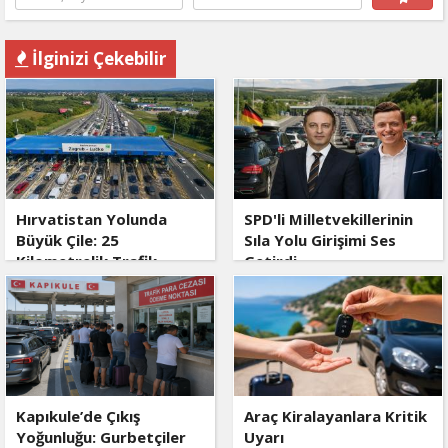
İlginizi Çekebilir
Hırvatistan Yolunda
SPD'li Milletvekillerinin
Büyük Çile: 25
Sıla Yolu Girişimi Ses
Kilometrelik Trafik
Getirdi
Kuyruğu
Kapıkule’de Çıkış
Araç Kiralayanlara Kritik
Yoğunluğu: Gurbetçiler
Uyarı