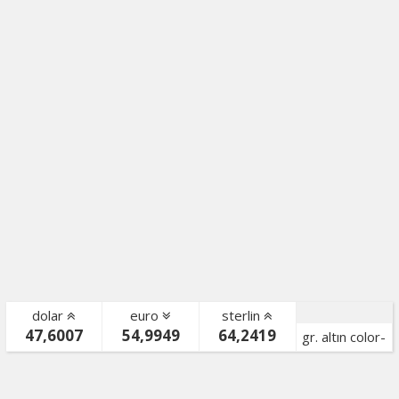
dolar
euro
sterlin
47,6007
54,9949
64,2419
gr. altın color-
bist color-