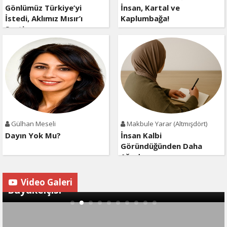
Gönlümüz Türkiye’yi
İnsan, Kartal ve
İstedi, Aklımız Mısır’ı
Kaplumbağa!
Seçti…
Gülhan Meseli
Makbule Yarar (Altmışdört)
Dayın Yok Mu?
İnsan Kalbi
Göründüğünden Daha
Ağırdır
Ozan Ceyhun Türkiye Cumhuriyeti Viyana
Video Galeri
Büyükelçisi