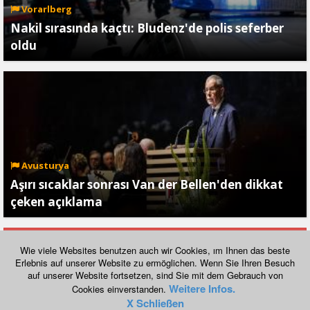
Vorarlberg
Nakil sırasında kaçtı: Bludenz'de polis seferber
oldu
Avusturya
Aşırı sıcaklar sonrası Van der Bellen'den dikkat
çeken açıklama
daha fazla göster
Wie viele Websites benutzen auch wir Cookies, ım Ihnen das beste
Erlebnis auf unserer Website zu ermöglichen. Wenn Sie Ihren Besuch
auf unserer Website fortsetzen, sind Sie mit dem Gebrauch von
Normal Görünümüne Geç
Weitere Infos.
Cookies einverstanden.
Copyright © 2026, havadis.at
X Schließen