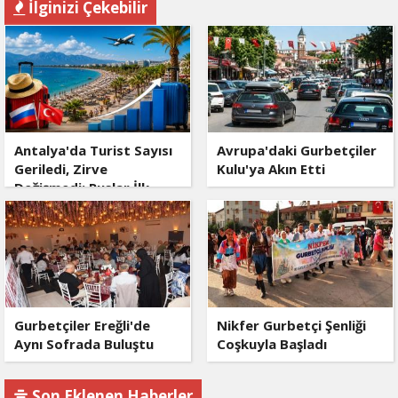
İlginizi Çekebilir
Antalya'da Turist Sayısı
Avrupa'daki Gurbetçiler
Geriledi, Zirve
Kulu'ya Akın Etti
Değişmedi: Ruslar İlk
Sırada, Gurbetçiler İlk
5'te
Gurbetçiler Ereğli'de
Nikfer Gurbetçi Şenliği
Aynı Sofrada Buluştu
Coşkuyla Başladı
Son Eklenen Haberler