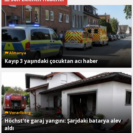
Almanya
Kayıp 3 yaşındaki çocuktan acı haber
Vorarlberg
Höchst'te garaj yangını: Şarjdaki batarya alev
aldı