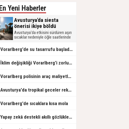
En Yeni Haberler
Avusturya'da siesta
önerisi ikiye böldü
Avusturya'da etkisini sürdüren aşırı
sıcaklar nedeniyle öğle saatlerinde
zorunlu siesta uygulanması
tartışılıyor. Bir kesim çalışanların
Vorarlberg'de su tasarrufu başladı: İlk çeşmeler kapatıldı
sağlığı için çalışma saatlerinin
değiştirilmesini savunurken, diğer
kesim devletin yeni bir yasal
İklim değişikliği Vorarlberg'i zorluyor
zorunluluk getirmesine karşı çıkıyor.
Vorarlberg polisinin araç maliyetleri ikiye katlandı
Avusturya'da tropikal geceler rekor seviyelere ulaştı
Vorarlberg'de sıcaklara kısa mola
Yapay zekâ destekli akıllı gözlükler tartışma yaratıyor