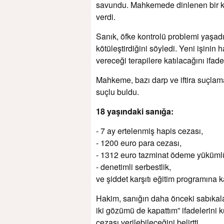
savundu. Mahkemede dinlenen bir ka
verdi.
Sanık, öfke kontrolü problemi yaşad
kötüleştirdiğini söyledi. Yeni işini
vereceği terapilere katılacağını ifade 
Mahkeme, bazı darp ve iftira suçlama
suçlu buldu.
18 yaşındaki sanığa:
- 7 ay ertelenmiş hapis cezası,
- 1200 euro para cezası,
- 1312 euro tazminat ödeme yüküml
- denetimli serbestlik,
ve şiddet karşıtı eğitim programına k
Hakim, sanığın daha önceki sabıkalar
iki gözümü de kapattım” ifadelerini 
cezası verilebileceğini belirtti.