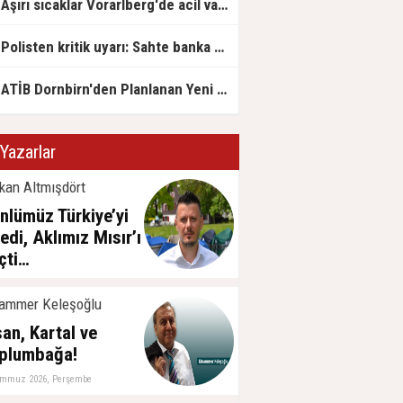
Aşırı sıcaklar Vorarlberg'de acil vakaları artırdı
Polisten kritik uyarı: Sahte banka görevlilerine dikkat!
ATİB Dornbirn'den Planlanan Yeni Projeye İlişkin Basın Açıklaması
Yazarlar
kan Altmışdört
nlümüz Türkiye’yi
tedi, Aklımız Mısır’ı
çti…
emmuz 2026, Cuma
ammer Keleşoğlu
san, Kartal ve
plumbağa!
emmuz 2026, Perşembe