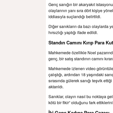
Genç sanığın bir akaryakıt istasyonu
olaylarının yanı sıra dört kişiye yöne
iddiasıyla suçlandığı belirtildi.
Diğer sanıkların da bazı olaylarda y
hırsızlığı yaptığı ifade edildi.
Standın Camını Kırıp Para Ku
Mahkemede özellikle Noel pazarındaki
genç, bir satış standının camını kıra
Mahkemede izlenen video görüntüler
çalıştığı, ardından 18 yaşındaki sanı
sırasında gülerek sanığı teşvik ettiğ
aktarıldı.
Sanıklar, olayın nasıl bu noktaya ge
kötü bir fikir” olduğunu fark ettiklerin
İki Genç Kadına Para Cezası