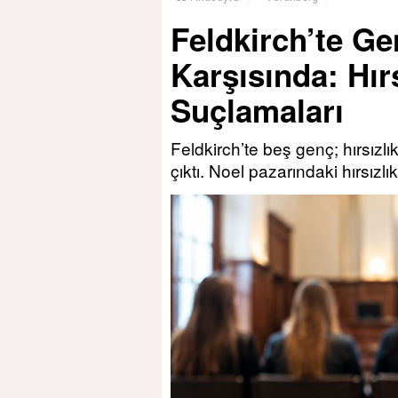
Feldkirch’te G
Karşısında: Hırs
Suçlamaları
Feldkirch’te beş genç; hırsızlı
çıktı. Noel pazarındaki hırsızl