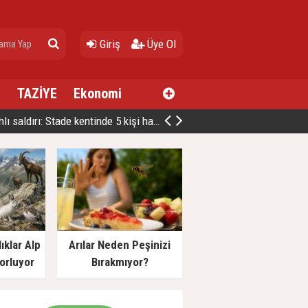
Giriş
Üye Ol
a
TAZİYE
Ekonomi
deki faciada can kaybı üçe yükseldi
ıklar Alp
Arılar Neden Peşinizi
orluyor
Bırakmıyor?