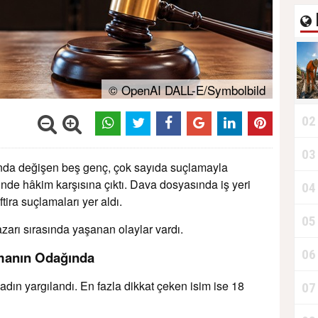
© OpenAI DALL-E/Symbolbild
02
03
sında değişen beş genç, çok sayıda suçlamayla
de hâkim karşısına çıktı. Dava dosyasında iş yeri
04
ftira suçlamaları yer aldı.
05
arı sırasında yaşanan olaylar vardı.
06
şmanın Odağında
dın yargılandı. En fazla dikkat çeken isim ise 18
07