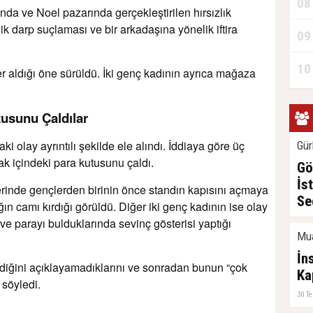
08
nda ve Noel pazarında gerçekleştirilen hırsızlık
lik darp suçlaması ve bir arkadaşına yönelik iftira
09
10
er aldığı öne sürüldü. İki genç kadının ayrıca mağaza
tusunu Çaldılar
 olay ayrıntılı şekilde ele alındı. İddiaya göre üç
Gür
rak içindeki para kutusunu çaldı.
Gö
İs
inde gençlerden birinin önce standın kapısını açmaya
Se
ğın camı kırdığı görüldü. Diğer iki genç kadının ise olay
i ve parayı bulduklarında sevinç gösterisi yaptığı
31 T
Mu
İn
ldiğini açıklayamadıklarını ve sonradan bunun “çok
Ka
i söyledi.
30 T