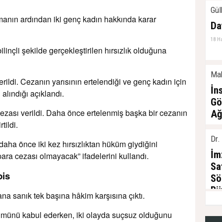
Gül
manın ardından iki genç kadın hakkında karar
Da
18 H
inçli şekilde gerçekleştirilen hırsızlık olduğuna
Mak
rildi. Cezanın yarısının ertelendiği ve genç kadın için
İn
 alındığı açıklandı.
Gö
zası verildi. Daha önce ertelenmiş başka bir cezanın
Ağ
tildi.
22 M
Dr.
aha önce iki kez hırsızlıktan hüküm giydiğini
İm
 para cezası olmayacak” ifadelerini kullandı.
Sa
pis
Sö
Bü
 sanık tek başına hâkim karşısına çıktı.
10 Ş
ümünü kabul ederken, iki olayda suçsuz olduğunu