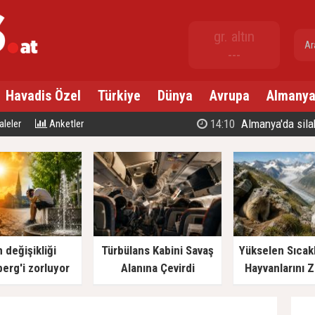
gr. altın
---
Havadis Özel
Türkiye
Dünya
Avrupa
Almany
10:56
Bludenz'
leler
Anketler
m değişikliği
Türbülans Kabini Savaş
Yükselen Sıcakl
berg'i zorluyor
Alanına Çevirdi
Hayvanlarını Z