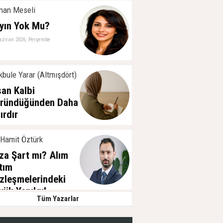
han Meseli
yın Yok Mu?
aziran 2026, Perşembe
bule Yarar (Altmışdört)
san Kalbi
ründüğünden Daha
ırdır
ayıs 2026, Cuma
 Hamit Öztürk
za Şart mı? Alım
tım
zleşmelerindeki
yük Yanılgı!
Tüm Yazarlar
ubat 2025, Pazartesi