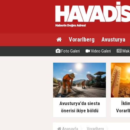
Vorarlberg
Avusturya
Foto Galeri
Video Galeri
Maka
Avusturya'da siesta
İkli
önerisi ikiye böldü
Vorarl
Anasayfa
Vorarlberg