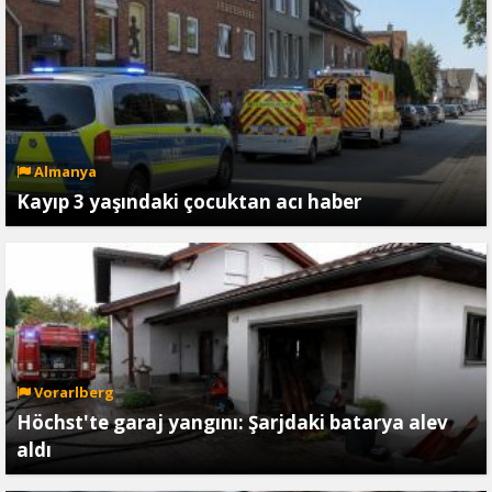
Almanya
Kayıp 3 yaşındaki çocuktan acı haber
Vorarlberg
Höchst'te garaj yangını: Şarjdaki batarya alev
aldı