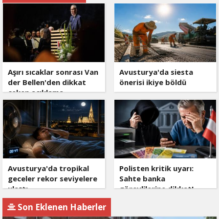
Aşırı sıcaklar sonrası Van
Avusturya'da siesta
der Bellen'den dikkat
önerisi ikiye böldü
çeken açıklama
Avusturya'da tropikal
Polisten kritik uyarı:
geceler rekor seviyelere
Sahte banka
ulaştı
görevlilerine dikkat!
Son Eklenen Haberler