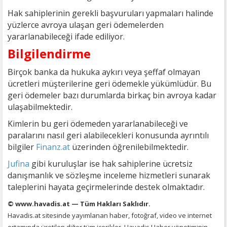
Hak sahiplerinin gerekli başvuruları yapmaları halinde
yüzlerce avroya ulaşan geri ödemelerden
yararlanabileceği ifade ediliyor.
Bilgilendirme
Birçok banka da hukuka aykırı veya şeffaf olmayan
ücretleri müşterilerine geri ödemekle yükümlüdür. Bu
geri ödemeler bazı durumlarda birkaç bin avroya kadar
ulaşabilmektedir.
Kimlerin bu geri ödemeden yararlanabileceği ve
paralarını nasıl geri alabilecekleri konusunda ayrıntılı
bilgiler
Finanz.at
üzerinden öğrenilebilmektedir.
Jufina
gibi kuruluşlar ise hak sahiplerine ücretsiz
danışmanlık ve sözleşme inceleme hizmetleri sunarak
taleplerini hayata geçirmelerinde destek olmaktadır.
© www.havadis.at — Tüm Hakları Saklıdır.
Havadis.at sitesinde yayımlanan haber, fotoğraf, video ve internet
ortamında üretilen diğer tüm içerikler, Havadis Haber yönetiminin