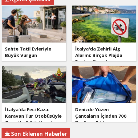
Sahte Tatil Evleriyle
İtalya'da Zehirli Alg
Büyük Vurgun
Alarmı: Birçok Plajda
Denize Girmek
Yasaklandı
İtalya'da Feci Kaza:
Denizde Yüzen
Karavan Tur Otobüsüyle
Çantaların İçinden 700
Çarpıştı, 6 Kişi Hayatını
Bin Euro Çıktı
Kaybetti
Son Eklenen Haberler