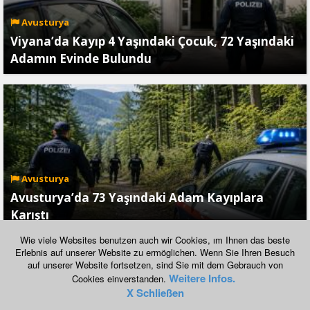
Avusturya
Viyana’da Kayıp 4 Yaşındaki Çocuk, 72 Yaşındaki
Adamın Evinde Bulundu
Avusturya
Avusturya’da 73 Yaşındaki Adam Kayıplara
Karıştı
Wie viele Websites benutzen auch wir Cookies, ım Ihnen das beste
Erlebnis auf unserer Website zu ermöglichen. Wenn Sie Ihren Besuch
auf unserer Website fortsetzen, sind Sie mit dem Gebrauch von
Normal Görünümüne Geç
Weitere Infos.
Cookies einverstanden.
Copyright © 2026, havadis.at
X Schließen
yazılım:
habersistemim