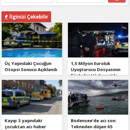
İlginizi Çekebilir
Üç Yaşındaki Çocuğun
1,5 Milyon Euroluk
Otopsi Sonucu Açıklandı
Uyuşturucu Dosyasının
Şüphelisi Hörbranz’da
Yakalandı
Kayıp 3 yaşındaki
Bodensee'de acı son:
çocuktan acı haber
Tekneden düşen 65