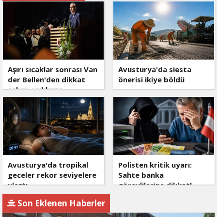
Aşırı sıcaklar sonrası Van
Avusturya'da siesta
der Bellen'den dikkat
önerisi ikiye böldü
çeken açıklama
Avusturya'da tropikal
Polisten kritik uyarı:
geceler rekor seviyelere
Sahte banka
ulaştı
görevlilerine dikkat!
Son Eklenen Haberler