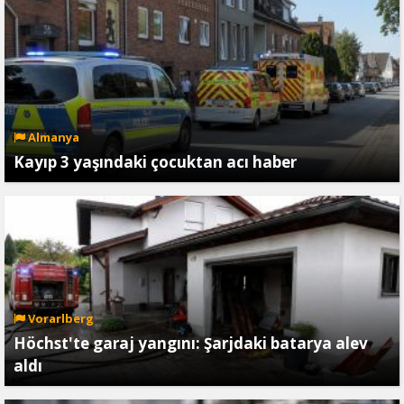
Almanya
Kayıp 3 yaşındaki çocuktan acı haber
Vorarlberg
Höchst'te garaj yangını: Şarjdaki batarya alev
aldı