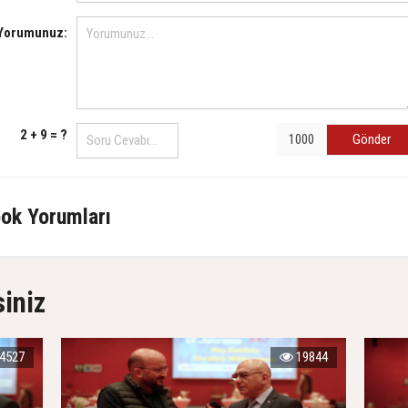
Yorumunuz:
2 + 9 = ?
Gönder
ok Yorumları
siniz
4527
19844