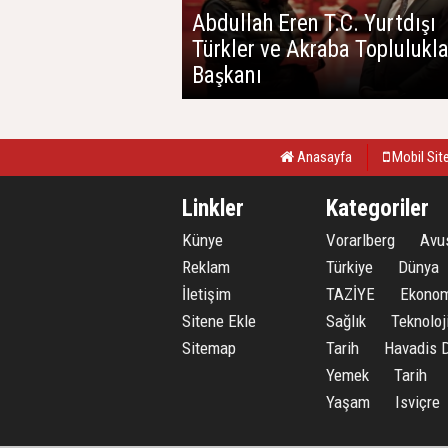
Abdullah Eren T.C. Yurtdışı
Türkler ve Akraba Toplulukla
Başkanı
Anasayfa
Mobil Sit
Linkler
Kategoriler
Künye
Vorarlberg
Avu
Reklam
Türkiye
Dünya
İletişim
TAZİYE
Ekonom
Sitene Ekle
Sağlık
Teknoloj
Sitemap
Tarih
Havadis
Yemek
Tarih
Yaşam
Isviçre