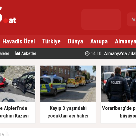
gr. altın
---
Havadis Özel
Türkiye
Dünya
Avrupa
Almany
14:10
Almanya'da silahlı sa
leler
Anketler
re Alpleri’nde
Kayıp 3 yaşındaki
Vorarlberg'de po
rghini Kazası
çocuktan acı haber
büyüyo
 TV