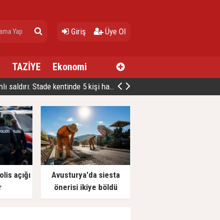
Giriş
Üye Ol
a
TAZİYE
Ekonomi
ldırı: Stade kentinde 5 kişi hayatını kaybetti
lis açığı
Avusturya'da siesta
r
önerisi ikiye böldü