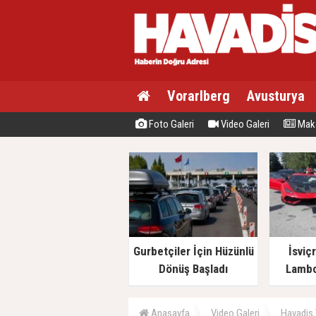
Vorarlberg
Avusturya
Foto Galeri
Video Galeri
Maka
Gurbetçiler İçin Hüzünlü
İsviç
Dönüş Başladı
Lambo
Anasayfa
Video Galeri
Havadis