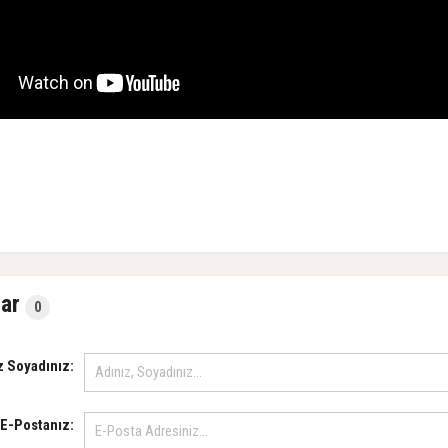
ar
0
z Soyadınız:
E-Postanız: