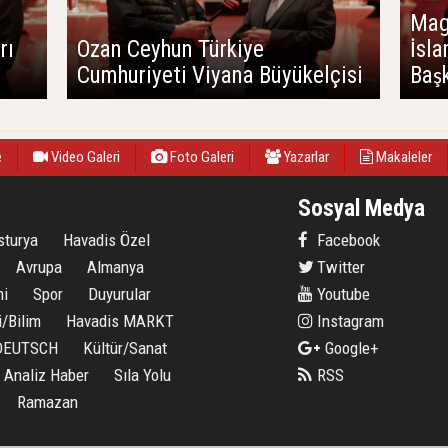
Mag.
rı
Ozan Ceyhun Türkiye
İs
Cumhuriyeti Viyana Büyükelçisi
Baş
e
Video Galeri
Foto Galeri
Yazarlar
Makaleler
Sosyal Medya
sturya
Havadis Özel
Facebook
Avrupa
Almanya
Twitter
i
Spor
Duyurular
Youtube
i/Bilim
Havadis MARKT
Instagram
 DEUTSCH
Kültür/Sanat
Google+
Analiz Haber
Sıla Yolu
RSS
Ramazan