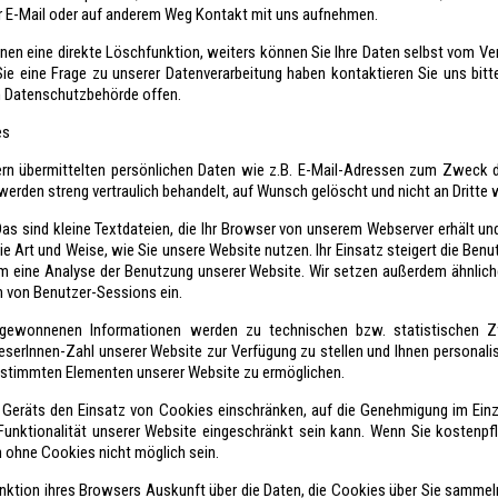
r E-Mail oder auf anderem Weg Kontakt mit uns aufnehmen.
en eine direkte Löschfunktion, weiters können Sie Ihre Daten selbst vom Ver
 eine Frage zu unserer Datenverarbeitung haben kontaktieren Sie uns bitte
n Datenschutzbehörde offen.
es
rn übermittelten persönlichen Daten wie z.B. E-Mail-Adressen zum Zweck
erden streng vertraulich behandelt, auf Wunsch gelöscht und nicht an Dritte
s sind kleine Textdateien, die Ihr Browser von unserem Webserver erhält und
e Art und Weise, wie Sie unsere Website nutzen. Ihr Einsatz steigert die Benut
m eine Analyse der Benutzung unserer Website. Wir setzen außerdem ähnli
n von Benutzer-Sessions ein.
gewonnenen Informationen werden zu technischen bzw. statistischen
eserInnen-Zahl unserer Website zur Verfügung zu stellen und Ihnen personalis
stimmten Elementen unserer Website zu ermöglichen.
s Geräts den Einsatz von Cookies einschränken, auf die Genehmigung im Einze
Funktionalität unserer Website eingeschränkt sein kann. Wenn Sie kostenpfl
 ohne Cookies nicht möglich sein.
unktion ihres Browsers Auskunft über die Daten, die Cookies über Sie samme