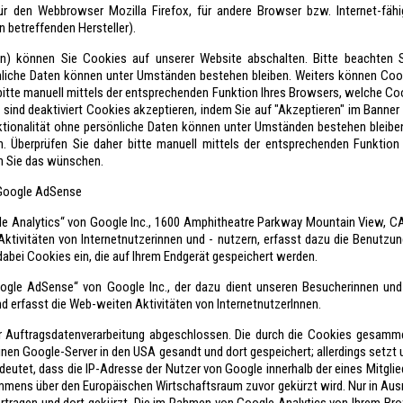
r den Webbrowser Mozilla Firefox, für andere Browser bzw. Internet-fähi
betreffenden Hersteller).
on) können Sie Cookies auf unserer Website abschalten. Bitte beachten S
nliche Daten können unter Umständen bestehen bleiben. Weiters können Coo
 bitte manuell mittels der entsprechenden Funktion Ihres Browsers, welche Co
ind deaktiviert Cookies akzeptieren, indem Sie auf "Akzeptieren" im Banner k
ktionalität ohne persönliche Daten können unter Umständen bestehen bleibe
n. Überprüfen Sie daher bitte manuell mittels der entsprechenden Funktio
n Sie das wünschen.
 Google AdSense
le Analytics“ von Google Inc., 1600 Amphitheatre Parkway Mountain View, CA
 Aktivitäten von Internetnutzerinnen und - nutzern, erfasst dazu die Benutzu
abei Cookies ein, die auf Ihrem Endgerät gespeichert werden.
ogle AdSense“ von Google Inc., der dazu dient unseren Besucherinnen und
nd erfasst die Web-weiten Aktivitäten von InternetnutzerInnen.
r Auftragsdatenverarbeitung abgeschlossen. Die durch die Cookies gesamm
inen Google-Server in den USA gesandt und dort gespeichert; allerdings setzt
edeutet, dass die IP-Adresse der Nutzer von Google innerhalb der eines Mitgli
ens über den Europäischen Wirtschaftsraum zuvor gekürzt wird. Nur in Ausn