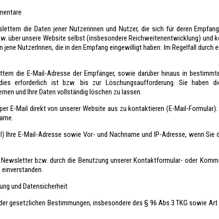
mentare
ettern die Daten jener Nutzerinnen und Nutzer, die sich für deren Empfan
 bzw. über unsere Website selbst (insbesondere Reichweitenentwicklung) und 
 an jene NutzerInnen, die in den Empfang eingewilligt haben: Im Regelfall durc
tern die E-Mail-Adresse der Empfänger, sowie darüber hinaus in bestimm
ies erforderlich ist bzw. bis zur Löschungsaufforderung. Sie haben di
rnen und Ihre Daten vollständig löschen zu lassen.
per E-Mail direkt von unserer Website aus zu kontaktieren (E-Mail-Formular): 
name.
nal) Ihre E-Mail-Adresse sowie Vor- und Nachname und IP-Adresse, wenn Sie
Newsletter bzw. durch die Benutzung unserer Kontaktformular- oder Kommen
n einverstanden.
tung und Datensicherheit
 der gesetzlichen Bestimmungen, insbesondere des § 96 Abs 3 TKG sowie Art 6 