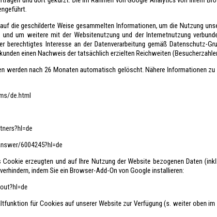
rtragen und dort gekürzt. Die im Rahmen von Google Analytics von Ihrem Bro
ngeführt.
 auf die geschilderte Weise gesammelten Informationen, um die Nutzung uns
 und um weitere mit der Websitenutzung und der Internetnutzung verbund
ser berechtigtes Interesse an der Datenverarbeitung gemäß Datenschutz-G
unden einen Nachweis der tatsächlich erzielten Reichweiten (Besucherzahlen
en werden nach 26 Monaten automatisch gelöscht. Nähere Informationen z
ms/de.html
rtners?hl=de
/answer/6004245?hl=de
s Cookie erzeugten und auf Ihre Nutzung der Website bezogenen Daten (inkl.
verhindern, indem Sie ein Browser-Add-On von Google installieren:
tout?hl=de
ltfunktion für Cookies auf unserer Website zur Verfügung (s. weiter oben 