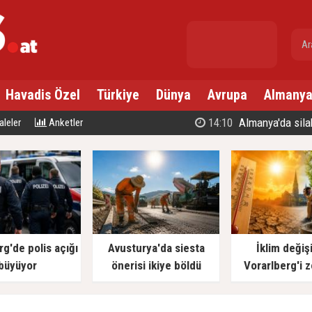
gr. altın
---
Havadis Özel
Türkiye
Dünya
Avrupa
Almany
14:10
Almanya'da silahlı sa
leler
Anketler
rg'de polis açığı
Avusturya'da siesta
İklim değişi
büyüyor
önerisi ikiye böldü
Vorarlberg'i z