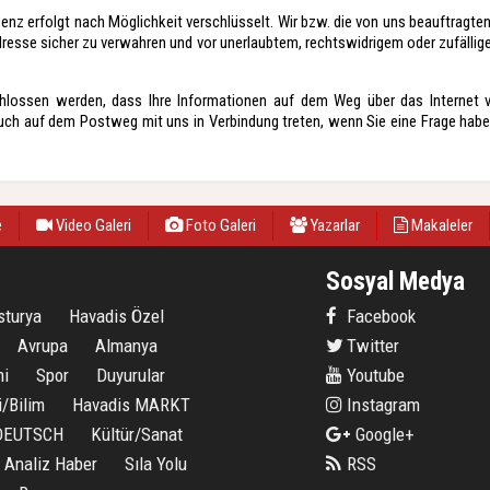
senz erfolgt nach Möglichkeit verschlüsselt. Wir bzw. die von uns beauftragt
resse sicher zu verwahren und vor unerlaubtem, rechtswidrigem oder zufällige
hlossen werden, dass Ihre Informationen auf dem Weg über das Internet 
uch auf dem Postweg mit uns in Verbindung treten, wenn Sie eine Frage habe
e
Video Galeri
Foto Galeri
Yazarlar
Makaleler
Sosyal Medya
sturya
Havadis Özel
Facebook
Avrupa
Almanya
Twitter
i
Spor
Duyurular
Youtube
i/Bilim
Havadis MARKT
Instagram
 DEUTSCH
Kültür/Sanat
Google+
Analiz Haber
Sıla Yolu
RSS