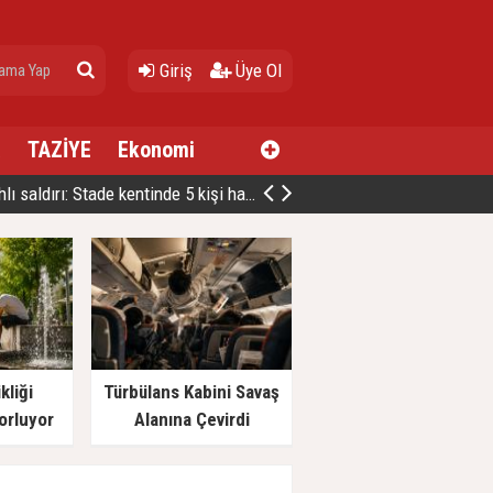
Giriş
Üye Ol
a
TAZİYE
Ekonomi
ldırı: Stade kentinde 5 kişi hayatını kaybetti
kliği
Türbülans Kabini Savaş
orluyor
Alanına Çevirdi