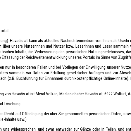
ortal.
ung): Havadis.at kann als aktuelles Nachrichtenmedium von Ihnen als UserIn i
 über unsere Nutzerinnen und Nutzer bzw. Leserinnen und Leser sammeln w
listischen Inhalte, die Verbesserung des persönlichen Nutzungserlebnisses, d
ie Erfassung der Reichweitenentwicklung unseres Portals im Sinne von Zugriff
nur in besonderen Fällen und bei Vorliegen der Einwilligung unserer Nutze
 Weiters sammeln wir Daten zur Erfüllung gesetzlicher Auflagen und zur Ab
ch (z.B. Buchführung für Einnahmen durch kostenpflichtige Online-Inhalte).
ung von Havadis.at ist Meral Volkan, Medieninhaber Havadis.at, 6922 Wolfurt, 
und Löschung
das Recht auf Offenlegung der über Sie gesammelten persönlichen Daten, sow
e-Inhalte usw.).
ch uns widersprechen, und zwar entweder zur Gänze oder in Teilen, und en