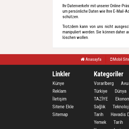
Ihr Datenverkehr mit unserer Online-Prä
um persönliche Daten wie Ihre E-Mail-Ad
schützen.
Trotzdem kann von uns nicht ausgesc
manipuliert werden. Sie können daher a
löschen wollen.
Anasayfa
Mobil Sit
Linkler
Kategoriler
Künye
Vorarlberg
Avu
Reklam
Türkiye
Dünya
İletişim
TAZİYE
Ekonom
Sitene Ekle
Sağlık
Teknoloj
Sitemap
Tarih
Havadis
Yemek
Tarih