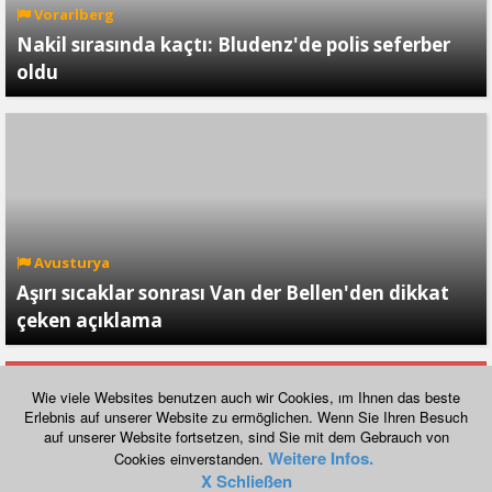
Vorarlberg
Nakil sırasında kaçtı: Bludenz'de polis seferber
oldu
Avusturya
Aşırı sıcaklar sonrası Van der Bellen'den dikkat
çeken açıklama
daha fazla göster
Wie viele Websites benutzen auch wir Cookies, ım Ihnen das beste
Erlebnis auf unserer Website zu ermöglichen. Wenn Sie Ihren Besuch
auf unserer Website fortsetzen, sind Sie mit dem Gebrauch von
Normal Görünümüne Geç
Weitere Infos.
Cookies einverstanden.
Copyright © 2026, havadis.at
X Schließen