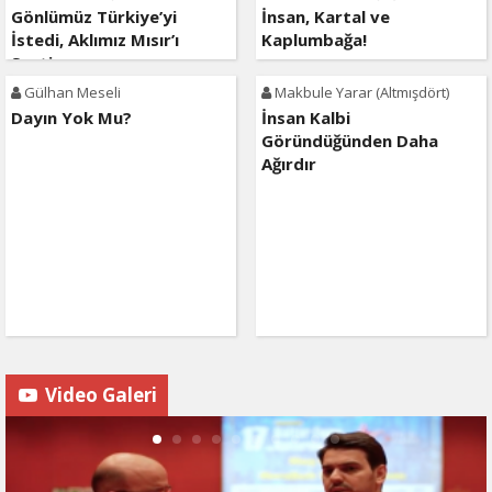
Gönlümüz Türkiye’yi
İnsan, Kartal ve
İstedi, Aklımız Mısır’ı
Kaplumbağa!
Seçti…
Gülhan Meseli
Makbule Yarar (Altmışdört)
Dayın Yok Mu?
İnsan Kalbi
Göründüğünden Daha
Ağırdır
Video Galeri