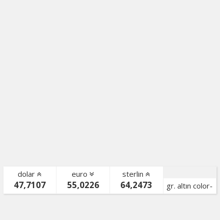
dolar
euro
sterlin
47,7107
55,0226
64,2473
gr. altın color-
bist color-