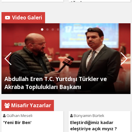
Ağırdır
Video Galeri
Abdullah Eren T.C. Yurtdışı Türkler ve
Akraba Toplulukları Başkanı
Misafir Yazarlar
Gülhan Meseli
Bünyamin Bürtek
'Yeni Bir Ben'
Eleştirdiğimiz kadar
eleştiriye açık mıyız ?