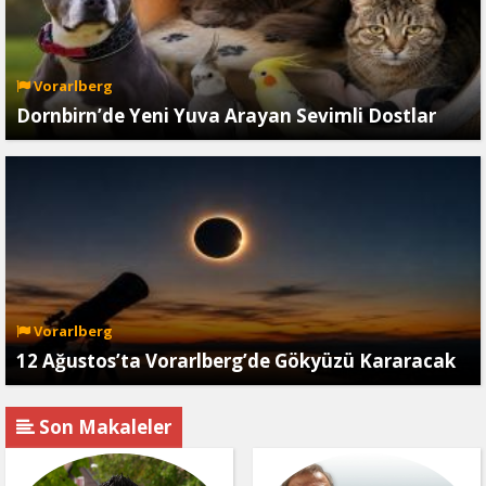
Vorarlberg
Dornbirn’de Yeni Yuva Arayan Sevimli Dostlar
Vorarlberg
12 Ağustos’ta Vorarlberg’de Gökyüzü Kararacak
Son Makaleler