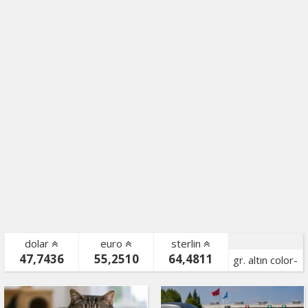
dolar
euro
sterlin
47,7436
55,2510
64,4811
gr. altın color-
bist color-