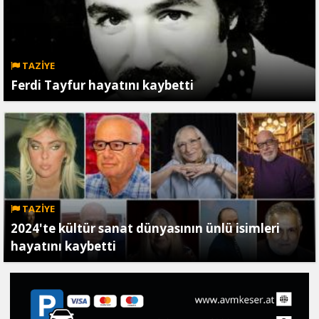
TAZİYE
Ferdi Tayfur hayatını kaybetti
TAZİYE
2024'te kültür sanat dünyasının ünlü isimleri
hayatını kaybetti