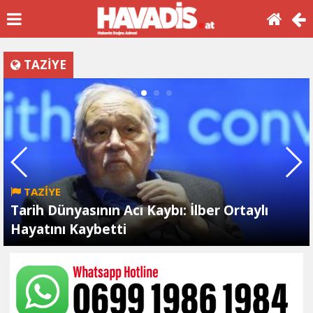
TAZİYE
TAZİYE
Tarih Dünyasının Acı Kaybı: İlber Ortaylı
Hayatını Kaybetti