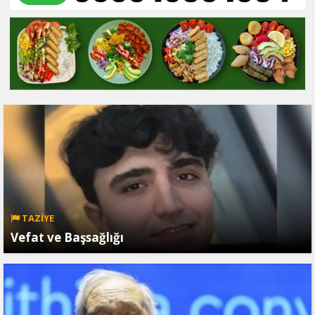
TAZİYE
Vefat ve Başsağlığı