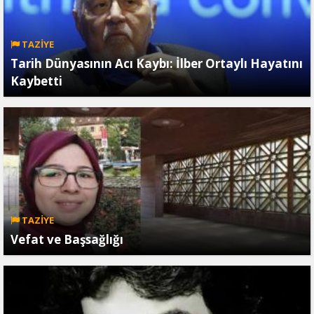
TAZİYE
Tarih Dünyasının Acı Kaybı: İlber Ortaylı Hayatını
Kaybetti
TAZİYE
Vefat ve Başsağlığı